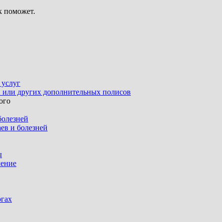
к поможет.
и или других дополнительных полисов
ого
ев и болезней
чение
гах