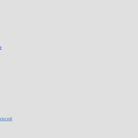
е
енсий