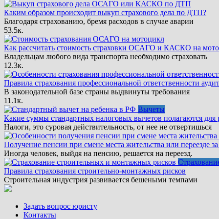
Каким образом происходит выкуп страхового дела по ДТП?
Благодаря страхованию, бремя расходов в случае аварии
5
3.5к.
Как рассчитать стоимость страховки ОСАГО и КАСКО на мот
Владельцам любого вида транспорта необходимо страховать
1
2.3к.
Правила страхования профессиональной ответственности ауди
В законодательной базе страны выдвинуты требования
1
1.1к.
Вычеты
Какие суммы стандартных налоговых вычетов полагаются для 
Налоги, это суровая действительность, от нее не отвертишься
Получение пенсии при смене места жительства или переезде за
Иногда человек, выйдя на пенсию, решается на переезд.
Страховани
Правила страхования строительно-монтажных рисков
Строительная индустрия развивается бешеными темпами
Задать вопрос юристу
Контакты