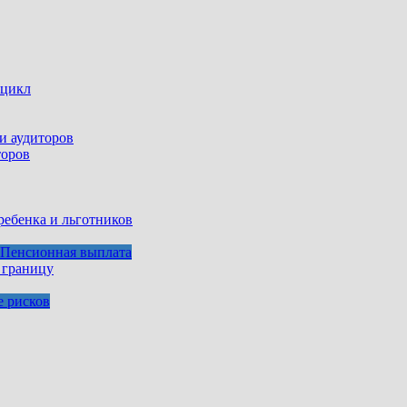
оцикл
торов
ребенка и льготников
Пенсионная выплата
 границу
е рисков