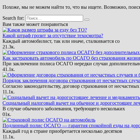
Похоже, мы не можем найти то, что вы ищете. Возможно, поис
Search for:
Вам также может понравиться
Какой штраф грозит за отсутствие техосмотра?
Каждый автомобилист, так или иначе, сталкивается со
2
1.3к.
Как застраховать автомобиль по ОСАГО без страхования жизн
При заключении полиса ОСАГО нередки случаи дополнительн
4
1.1к.
Порядок заключения договора страхования от несчастных случа
Согласно законодательству, договор страхования от несчастных
1
1.1к.
Социальный налоговый вычет на обычное и дорогостоящее ле
В случае обычного заболевания, требующего нескольких
0
1к.
Подлинный полис ОСАГО — гарантия спокойной езды на доро
Каждый год в стране приобретается несколько десятков
1
1.1к.