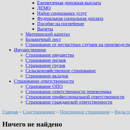
Ежемесячная денежная выплата
ДЕМО
Набор социальных услуг
Федеральная социальная доплата
Пособие на погребение
Вычеты
Материнский капитал
Больничный лист
Страхование от несчастных случаев на производств
Имущественное
Страхование имущества
Страхование рисков
Страхование грузов
Сельскохозяйственное страхование
Страхование вкладов
Страхование ответственности
Страхование ОПО
Страхование ответственности перевозчика
Страхование профессиональной ответственности
Страхование гражданской ответственности
Главная
»
Соцстрахование
»
Пенсионное страхование
»
Виды п
Ничего не найдено