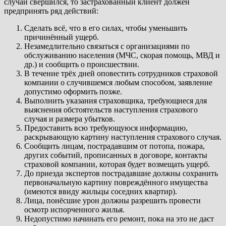
случай свершился, то застрахованный клиент должен
предпринять ряд действий:
Сделать всё, что в его силах, чтобы уменьшить
причинённый ущерб.
Незамедлительно связаться с организациями по
обслуживанию населения (МЧС, скорая помощь, МВД и
др.) и сообщить о происшествии.
В течение трёх дней оповестить сотрудников страховой
компании о случившемся любым способом, заявление
допустимо оформить позже.
Выполнить указания страховщика, требующиеся для
выяснения обстоятельств наступления страхового
случая и размера убытков.
Предоставить всю требующуюся информацию,
раскрывающую картину наступления страхового случая.
Сообщить лицам, пострадавшим от потопа, пожара,
других событий, прописанных в договоре, контакты
страховой компании, которая будет возмещать ущерб.
До приезда экспертов пострадавшие должны сохранить
первоначальную картину повреждённого имущества
(имеются ввиду жильцы соседних квартир).
Лица, понёсшие урон должны разрешить провести
осмотр испорченного жилья.
Недопустимо начинать его ремонт, пока на это не даст